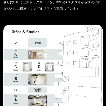
さらにB1Fにはストックヤードを、B2FのAスタジオから2FのCス
タジオには機材・サンプルリフトも完備しています